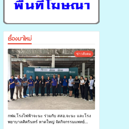
เรื่องมาใหม่
ข่าวสังคม
กฟผ.โรงไฟฟ้าจะนะ ร่วมกับ สสอ.จะนะ และโรง
พยาบาลศิครินทร์ หาดใหญ่ จัดกิจกรรมแพทย์
เคลื่อนที่ ประจำปี 2569