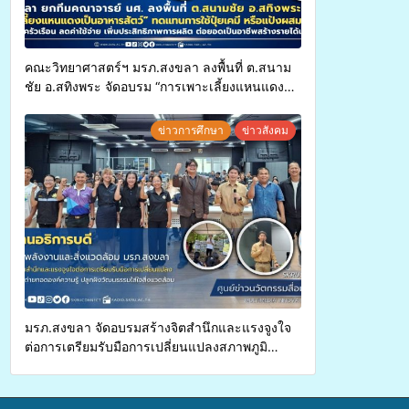
คณะวิทยาศาสตร์ฯ มรภ.สงขลา ลงพื้นที่ ต.สนาม
ชัย อ.สทิงพระ จัดอบรม “การเพาะเลี้ยงแหนแดง
เป็นอาหารสัตว์” ทดแทนการใช้ปุ๋ยเคมี เพิ่ม
ประสิทธิภาพการผลิต ต่อยอดสู่อาชีพเสริมใน
ข่าวการศึกษา
ข่าวสังคม
อนาคต
มรภ.สงขลา จัดอบรมสร้างจิตสำนึกและแรงจูงใจ
ต่อการเตรียมรับมือการเปลี่ยนแปลงสภาพภูมิ
อากาศ ถ่ายทอดองค์ความรู้ ปลูกฝังวัฒนธรรมใส่ใจ
สิ่งแวดล้อม