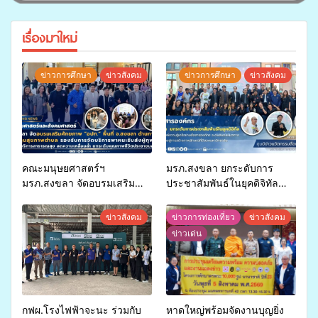
เรื่องมาใหม่
ข่าวการศึกษา
ข่าวสังคม
ข่าวการศึกษา
ข่าวสังคม
คณะมนุษยศาสตร์ฯ
มรภ.สงขลา ยกระดับการ
มรภ.สงขลา จัดอบรมเสริม
ประชาสัมพันธ์ในยุคดิจิทัล
ศักยภาพ “อปท.” ด้านการเบิก
เปิดเวทีเสริมองค์ความรู้เครือ
จ่ายงบกองทุนสุขภาพตำบล
ข่ายสื่อสารองค์กร ระดมสมอง
ข่าวสังคม
ข่าวการท่องเที่ยว
ข่าวสังคม
รองรับการจัดบริการพาหนะรับ
วางแนวทางการทำงาน ปูทาง
ข่าวเด่น
ส่งผู้ทุพพลภาพเพื่อเข้ารับ
สู่การสร้างภาพลักษณ์ที่ดีของ
บริการสาธารณสุข ลดความ
มหาวิทยาลัย
เหลื่อมล้ำ ยกระดับคุณภาพ
ชีวิตประชาชนอย่างยั่งยืน
กฟผ.โรงไฟฟ้าจะนะ ร่วมกับ
หาดใหญ่พร้อมจัดงานบุญยิ่ง