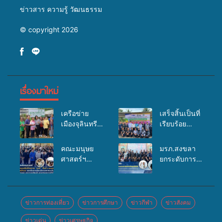
ข่าวสาร ความรู้ วัฒนธรรม
© copyright 2026
เรื่องมาใหม่
เครือข่าย
เสร็จสิ้นเป็นที่
เมืองจุลินทรีย์
เรียบร้อย
(Bio city)
สำหรับ
ร่วมกับนักวิจัย
กิจกรรมแพทย์
คณะมนุษย
มรภ.สงขลา
ระดับชาติ
เคลื่อนที่
ศาสตร์ฯ
ยกระดับการ
ขยายความรู้สู่
ประจำปี
มรภ.สงขลา
ประชาสัมพันธ์
ชุมชน”การใช้
2569 เพื่อให้
จัดอบรมเสริม
ในยุคดิจิทัล
ประโยชน์จาก
บริการด้าน
ศักยภาพ
เปิดเวทีเสริม
สาหร่ายและ
สุขภาพแก่
“อปท.” ด้าน
องค์ความรู้
ข่าวการท่องเที่ยว
ข่าวการศึกษา
ข่าวกีฬา
ข่าวสังคม
เห็ดไมคอร์ไร
ประชาชนใน
การเบิกจ่ายงบ
เครือข่าย
ซาสำหรับ
พื้นที่อำเภอ
ข่าวเด่น
ข่าวเศรษฐกิจ
กองทุน
สื่อสารองค์กร