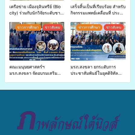
เครือข่าย เมืองจุลินทรีย์ (Bio
เสร็จสิ้นเป็นที่เรียบร้อย สำหรับ
city) ร่วมกับนักวิจัยระดับชาติ
กิจกรรมแพทย์เคลื่อนที่ ประจำ
ขยายความรู้สู่ชุมชน”การใช้
ปี 2569 เพื่อให้บริการด้าน
ประโยชน์จากสาหร่ายและ
สุขภาพแก่ประชาชนในพื้นที่
ข่าวการศึกษา
ข่าวสังคม
ข่าวการศึกษา
ข่าวสังคม
เห็ดไมคอร์ไรซาสำหรับปลูกไม้
อำเภอจะนะ
มีค่า-พืชเศรษฐกิจ”
คณะมนุษยศาสตร์ฯ
มรภ.สงขลา ยกระดับการ
มรภ.สงขลา จัดอบรมเสริม
ประชาสัมพันธ์ในยุคดิจิทัล
ศักยภาพ “อปท.” ด้านการเบิก
เปิดเวทีเสริมองค์ความรู้เครือ
จ่ายงบกองทุนสุขภาพตำบล
ข่ายสื่อสารองค์กร ระดมสมอง
รองรับการจัดบริการพาหนะรับ
วางแนวทางการทำงาน ปูทาง
ส่งผู้ทุพพลภาพเพื่อเข้ารับ
สู่การสร้างภาพลักษณ์ที่ดีของ
บริการสาธารณสุข ลดความ
มหาวิทยาลัย
เหลื่อมล้ำ ยกระดับคุณภาพ
ชีวิตประชาชนอย่างยั่งยืน