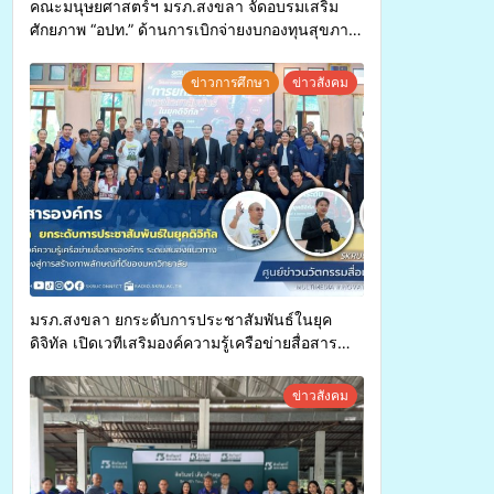
คณะมนุษยศาสตร์ฯ มรภ.สงขลา จัดอบรมเสริม
ศักยภาพ “อปท.” ด้านการเบิกจ่ายงบกองทุนสุขภาพ
ตำบล รองรับการจัดบริการพาหนะรับส่งผู้
ทุพพลภาพเพื่อเข้ารับบริการสาธารณสุข ลดความ
ข่าวการศึกษา
ข่าวสังคม
เหลื่อมล้ำ ยกระดับคุณภาพชีวิตประชาชนอย่าง
ยั่งยืน
มรภ.สงขลา ยกระดับการประชาสัมพันธ์ในยุค
ดิจิทัล เปิดเวทีเสริมองค์ความรู้เครือข่ายสื่อสาร
องค์กร ระดมสมองวางแนวทางการทำงาน ปูทางสู่
การสร้างภาพลักษณ์ที่ดีของมหาวิทยาลัย
ข่าวสังคม