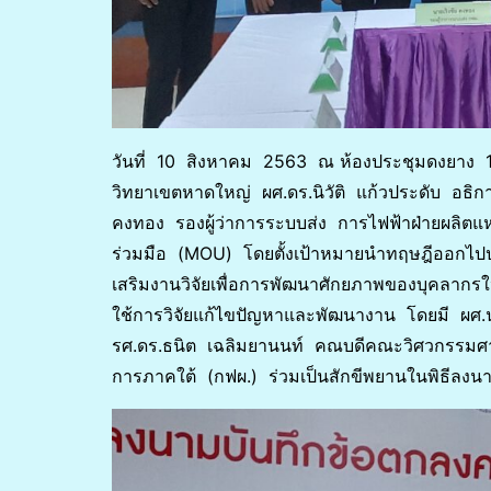
วันที่ 10 สิงหาคม 2563 ณ ห้องประชุมดงยาง
วิทยาเขตหาดใหญ่ ผศ.ดร.นิวัติ แก้วประดับ อธิ
คงทอง รองผู้ว่าการระบบส่ง การไฟฟ้าฝ่ายผลิต
ร่วมมือ (MOU) โดยตั้งเป้าหมายนำทฤษฎีออกไปประย
เสริมงานวิจัยเพื่อการพัฒนาศักยภาพของบุคลาก
ใช้การวิจัยแก้ไขปัญหาและพัฒนางาน โดยมี ผศ.น
รศ.ดร.ธนิต เฉลิมยานนท์ คณบดีคณะวิศวกรรมศาสต
การภาคใต้ (กฟผ.) ร่วมเป็นสักขีพยานในพิธีลงน