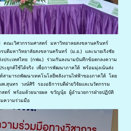
 1 คณะวิศวกรรมศาสตร์ มหาวิทยาลยสงขลานครินทร์
การบดีมหาวิทยาลัยสงขลานครินทร์ (ม.อ.) และนายเริงชัย
แห่งประเทศไทย (กฟผ.) ร่วมกันลงนามบันทึกข้อตกลงความ
ุกต์ใช้ได้จริง เพื่อการพัฒนาภาคใต้ พร้อมมุ่งเน้นส่ง
รให้สามารถพัฒนาเทคโนโลยีพลังงานไฟฟ้าของภาคใต้ โดย
พ.สุนทร วงษ์ศิริ รองอธิการบดีฝ่ายวิจัยและนวัตกรรม
ร์ พร้อมด้วยนายผล ขวัญนุ้ย ผู้อำนวยการฝ่ายปฏิบัติ
ามความร่วมมือ