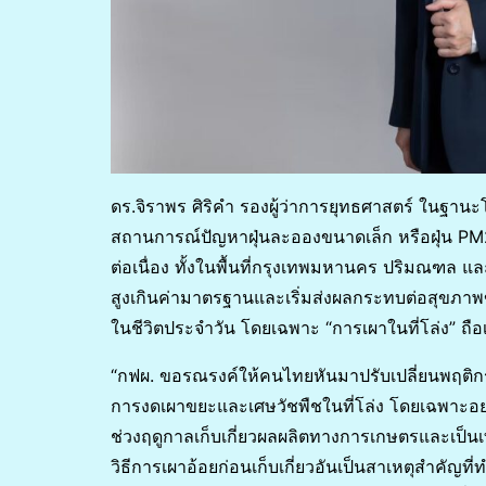
ดร.จิราพร ศิริคำ รองผู้ว่าการยุทธศาสตร์ ในฐาน
สถานการณ์ปัญหาฝุ่นละอองขนาดเล็ก หรือฝุ่น P
ต่อเนื่อง ทั้งในพื้นที่กรุงเทพมหานคร ปริมณฑล แล
สูงเกินค่ามาตรฐานและเริ่มส่งผลกระทบต่อสุขภา
ในชีวิตประจำวัน โดยเฉพาะ “การเผาในที่โล่ง” ถือ
“กฟผ. ขอรณรงค์ให้คนไทยหันมาปรับเปลี่ยนพฤติกรรม
การงดเผาขยะและเศษวัชพืชในที่โล่ง โดยเฉพาะอย่าง
ช่วงฤดูกาลเก็บเกี่ยวผลผลิตทางการเกษตรและเป็น
วิธีการเผาอ้อยก่อนเก็บเกี่ยวอันเป็นสาเหตุสำคัญที่ท