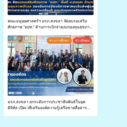
คณะมนุษยศาสตร์ฯ มรภ.สงขลา จัดอบรมเสริม
ศักยภาพ “อปท.” ด้านการเบิกจ่ายงบกองทุนสุขภาพ
ตำบล รองรับการจัดบริการพาหนะรับส่งผู้
ทุพพลภาพเพื่อเข้ารับบริการสาธารณสุข ลดความ
ข่าวการศึกษา
ข่าวสังคม
เหลื่อมล้ำ ยกระดับคุณภาพชีวิตประชาชนอย่าง
ยั่งยืน
มรภ.สงขลา ยกระดับการประชาสัมพันธ์ในยุค
ดิจิทัล เปิดเวทีเสริมองค์ความรู้เครือข่ายสื่อสาร
องค์กร ระดมสมองวางแนวทางการทำงาน ปูทางสู่
การสร้างภาพลักษณ์ที่ดีของมหาวิทยาลัย