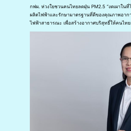
กฟผ. ห่วงใยชวนคนไทยลดฝุ่น PM2.5 “งดเผาในที
ผลิตไฟฟ้าและรักษามาตรฐานที่ดีของคุณภาพอากา
ไฟฟ้าสาธารณะ เพื่อสร้างอากาศบริสุทธิ์ให้คนไท