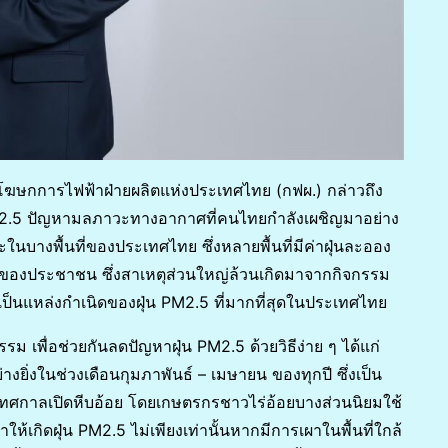
ะโฆษกการไฟฟ้าฝ่ายผลิตแห่งประเทศไทย (กฟผ.) กล่าวถึง
M2.5 ปัญหามลภาวะทางอากาศที่คนไทยกำลังเผชิญมาอย่าง
ะในบางพื้นที่ของประเทศไทย ซึ่งหลายพื้นที่มีค่าฝุ่นละออง
พของประชาชน ซึ่งสาเหตุส่วนใหญ่ล้วนเกิดมาจากกิจกรรม
เป็นแหล่งกำเนิดของฝุ่น PM2.5 ที่มากที่สุดในประเทศไทย
 เพื่อช่วยกันลดปัญหาฝุ่น PM2.5 ด้วยวิธีง่าย ๆ ได้แก่
ยิ่งในช่วงเดือนกุมภาพันธ์ – เมษายน ของทุกปี ซึ่งเป็น
เทศกาลเปิดหีบอ้อย โดยเกษตรกรชาวไร่อ้อยบางส่วนนิยมใช้
ำให้เกิดฝุ่น PM2.5 ไม่เพียงเท่านั้นหากมีการเผาในพื้นที่ใกล้