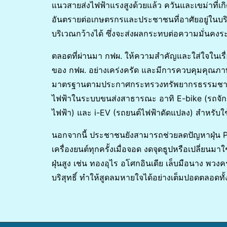
แนวสายส่งไฟฟ้าแรงสูงด้วยแล้ว ควันและเขม่าที่เกิด
อันตรายต่อเกษตรกรและประชาชนที่อาศัยอยู่ในบริเ
บริเวณกว้างได้ ซึ่งจะส่งผลกระทบต่อความมั่น
ตลอดที่ผ่านมา กฟผ. ให้ความสำคัญและใส่ใจในเ
ของ กฟผ. อย่างเคร่งครัด และมีการควบคุมคุณภาพ
มาตรฐานตามประกาศกระทรวงทรัพยากรธรรมชาติแ
ไฟฟ้าในระบบขนส่งสาธารณะ อาทิ E-bike (รถจักร
ไฟฟ้า) และ i-EV (รถยนต์ไฟฟ้าดัดแปลง) สำหรับใ
นอกจากนี้ ประชาชนยังสามารถช่วยลดปัญหาฝุ่น P
เครื่องยนต์ทุกครั้งเมื่อจอด งดจุดธูปหรือเปลี่ยนม
ฝุ่นสูง เช่น ทองอุไร อโศกอินเดีย เล็บมือนาง พวงคร
บริสุทธิ์ ทำให้สูดลมหายใจได้อย่างเต็มปอดตลอดทั้