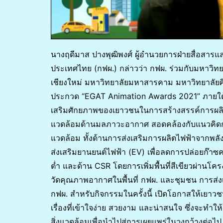
นางฤดีมาส ปางพุฒิพงศ์ ผู้อำนวยการฝ่ายสื่อสารแ
ประเทศไทย (กฟผ.) กล่าวว่า กฟผ. ร่วมกับมหาวิทยา
เชียงใหม่ มหาวิทยาลัยมหาสารคาม มหาวิทยาลัย
ประกวด “EGAT Animation Awards 2021” ภายใต้แนว
เสริมศักยภาพของเยาวชนในการสร้างสรรค์การผลิตส
แวดล้อมด้านมลภาวะอากาศ สอดคล้องกับแนวคิดการ
แวดล้อม ทั้งด้านการส่งเสริมการผลิตไฟฟ้าจากพลั
ส่งเสริมยานยนต์ไฟฟ้า (EV) เพื่อลดการปล่อยก๊า
ต่ำ และด้าน CSR โดยการเพิ่มพื้นที่สีเขียวผ่านโค
วัดคุณภาพอากาศในพื้นที่ กฟผ. และชุมชน การส่งเสร
กฟผ. สำหรับกิจกรรมในครั้งนี้ เปิดโอกาสให้เยาวชนไ
เรื่องที่เข้าใจง่าย สวยงาม และน่าสนใจ ซึ่งจะท
สิ่งแวดล้อมเพื่อนำไปสู่การเผยแพร่ในวงกว้างต่อไป