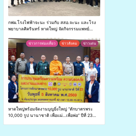
กฟผ.โรงไฟฟ้าจะนะ ร่วมกับ สสอ.จะนะ และโรง
พยาบาลศิครินทร์ หาดใหญ่ จัดกิจกรรมแพทย์
เคลื่อนที่ ประจำปี 2569
ข่าวการท่องเที่ยว
ข่าวสังคม
ข่าวเด่น
หาดใหญ่พร้อมจัดงานบุญยิ่งใหญ่ “ตักบาตรพระ
10,000 รูป นานาชาติ เพื่อแม่…เพื่อพ่อ” ปีที่ 23
รวมพลังพุทธศาสนิกชน 4 ประเทศ สืบสาน
ประเพณีแห่งศรัทธา