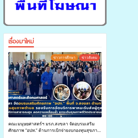
เรื่องมาใหม่
ข่าวการศึกษา
ข่าวสังคม
คณะมนุษยศาสตร์ฯ มรภ.สงขลา จัดอบรมเสริม
ศักยภาพ “อปท.” ด้านการเบิกจ่ายงบกองทุนสุขภาพ
ตำบล รองรับการจัดบริการพาหนะรับส่งผู้