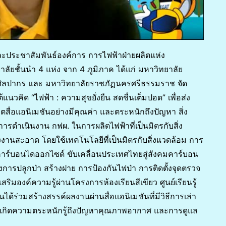
ละประชาสัมพันธ์องค์การ การไฟฟ้าฝ่ายผลิตแห่ง
ลัยชั้นนำ 4 แห่ง จาก 4 ภูมิภาค ได้แก่ มหาวิทยาลัย
ศิลปากร และ มหาวิทยาลัยราชภัฏนครศรีธรรมราช จัด
คิด “ไฟฟ้า : ความสุขยั่งยืน สดชื่นเต็มปอด” เพื่อส่ง
ื่อแอนิเมชันอย่างมีคุณค่า และตระหนักถึงปัญหา สิ่ง
ดำเนินงาน กฟผ. ในการผลิตไฟฟ้าที่เป็นมิตรกับสิ่ง
งงานสะอาด โดยใช้เทคโนโลยีที่เป็นมิตรกับสิ่งแวดล้อม การ
ซคาร์บอนไดออกไซด์ ขับเคลื่อนประเทศไทยสู่สังคมคาร์บอน
รงการปลูกป่า สร้างฝาย การป้องกันไฟป่า การติดตั้งจุดตรวจ
ิมองค์ความรู้ผ่านโครงการห้องเรียนสีเขียว ศูนย์เรียนรู้
ด้ร่วมสร้างสรรค์ผลงานผ่านสื่อแอนิเมชันที่มีวิธีการเล่า
ำให้เกิดความตระหนักรู้ถึงปัญหาคุณภาพอากาศ และการดูแล