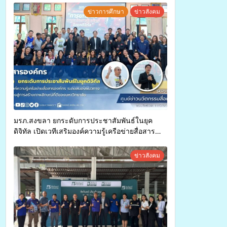
ทุพพลภาพเพื่อเข้ารับบริการสาธารณสุข ลดความ
ข่าวการศึกษา
ข่าวสังคม
เหลื่อมล้ำ ยกระดับคุณภาพชีวิตประชาชนอย่าง
ยั่งยืน
มรภ.สงขลา ยกระดับการประชาสัมพันธ์ในยุค
ดิจิทัล เปิดเวทีเสริมองค์ความรู้เครือข่ายสื่อสาร
องค์กร ระดมสมองวางแนวทางการทำงาน ปูทางสู่
การสร้างภาพลักษณ์ที่ดีของมหาวิทยาลัย
ข่าวสังคม